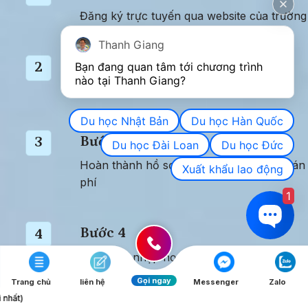
Đăng ký trực tuyến qua website của trường
Thanh Giang
Bước 2
2
Bạn đang quan tâm tới chương trình 
nào tại Thanh Giang? 
Làm bài kiểm tra trình độ để xếp lớp
Du học Nhật Bản
Du học Hàn Quốc
Bước 3
3
Du học Đài Loan
Du học Đức
Hoàn thành hồ sơ nhập học và thanh toán 
Xuất khẩu lao động
phí
1
Bước 4
4
Nhận thư nhập học và chuẩn bị hồ sơ xin vi
(nếu cần)
Gọi ngay
Trang chủ
liên hệ
Messenger
Zalo