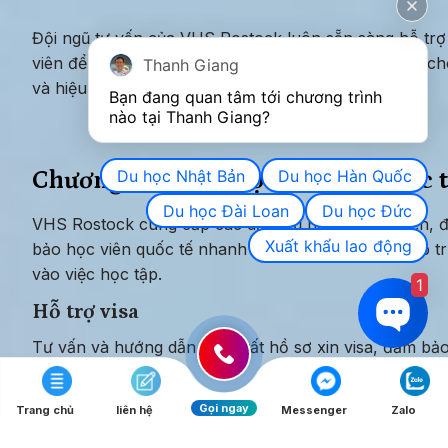
Đội ngũ tư vấn của VHS Rostock luôn sẵn sàng hỗ trợ 
viên để đảm bảo mọi thủ tục được thực hiện nhanh ch
Thanh Giang
và hiệu quả.
Bạn đang quan tâm tới chương trình 
nào tại Thanh Giang? 
Du học Nhật Bản
Du học Hàn Quốc
Chương trình hỗ trợ học viên quốc 
Du học Đài Loan
Du học Đức
VHS Rostock cung cấp các dịch vụ hỗ trợ toàn diện, đ
Xuất khẩu lao động
bảo học viên quốc tế nhanh chóng hòa nhập và tập tr
vào việc học tập.
1
Hỗ trợ visa
Tư vấn và hướng dẫn hoàn tất hồ sơ xin visa, đảm bảo
quá trình suôn sẻ
Gọi ngay
Trang chủ
liên hệ
Messenger
Zalo
Tư vấn bảo hiểm y tế