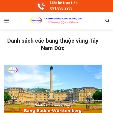
Skip
Liên hệ trực tiếp
091.858.2233
to
content
Danh sách các bang thuộc vùng Tây
Nam Đức