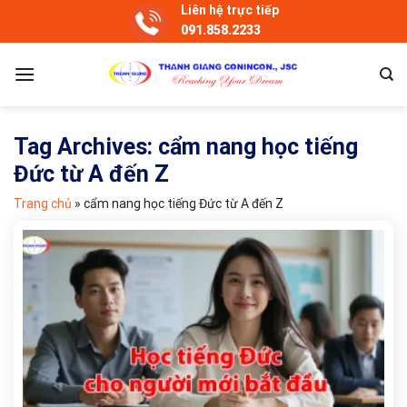
Skip
Liên hệ trực tiếp
091.858.2233
to
content
Tag Archives:
cẩm nang học tiếng
Đức từ A đến Z
Trang chủ
»
cẩm nang học tiếng Đức từ A đến Z