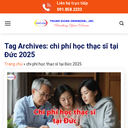
Skip
Liên hệ trực tiếp
091.858.2233
to
content
Tag Archives:
chi phí học thạc sĩ tại
Đức 2025
Trang chủ
»
chi phí học thạc sĩ tại Đức 2025