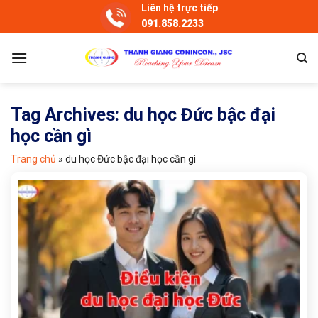
Skip
Liên hệ trực tiếp
091.858.2233
to
content
Tag Archives:
du học Đức bậc đại
học cần gì
Trang chủ
»
du học Đức bậc đại học cần gì