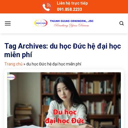
Skip
Liên hệ trực tiếp
091.858.2233
to
content
Tag Archives:
du học Đức hệ đại học
miễn phí
Trang chủ
»
du học Đức hệ đại học miễn phí