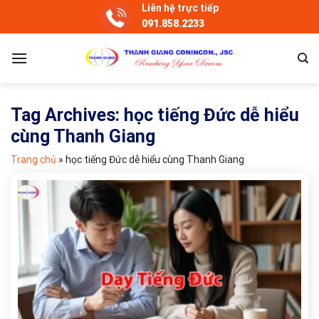
Skip
Liên hệ trực tiếp
091.858.2233
to
content
Tag Archives:
học tiếng Đức dễ hiểu
cùng Thanh Giang
Trang chủ
»
học tiếng Đức dễ hiểu cùng Thanh Giang