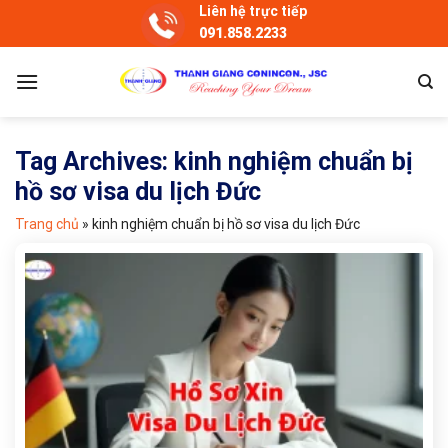
Skip
Liên hệ trực tiếp
091.858.2233
to
content
Tag Archives:
kinh nghiệm chuẩn bị
hồ sơ visa du lịch Đức
Trang chủ
»
kinh nghiệm chuẩn bị hồ sơ visa du lịch Đức