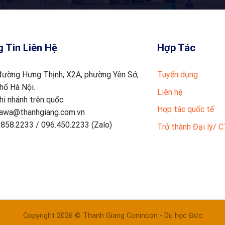
 Tin Liên Hệ
Hợp Tác
đường Hưng Thịnh, X2A, phường Yên Sở,
Tuyển dụng
hố Hà Nội.
Liên hệ
hi nhánh trên quốc.
Hợp tác quốc tế
awa@thanhgiang.com.vn
858.2233 / 096.450.2233 (Zalo)
Trở thành Đại lý/ 
Copyright 2026 © Thanh Giang Conincon - Du học Đức