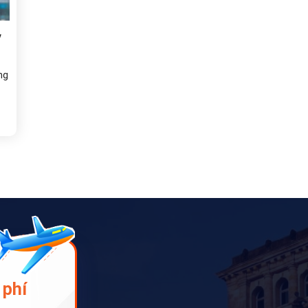
y
ng
 phí