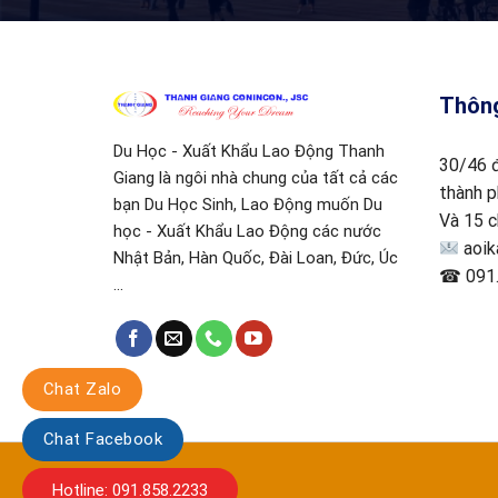
Thông
Du Học - Xuất Khẩu Lao Động Thanh
30/46 
Giang là ngôi nhà chung của tất cả các
thành p
bạn Du Học Sinh, Lao Động muốn Du
Và 15 c
học - Xuất Khẩu Lao Động các nước
aoik
Nhật Bản, Hàn Quốc, Đài Loan, Đức, Úc
☎ 091.
...
Chat Zalo
Chat Facebook
Hotline: 091.858.2233