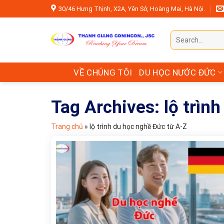
Skip
30/46 Hưng Thịnh, X2A, Yên Sở, Hoàng Mai, Hà Nội.
to
content
VỀ CHÚNG TÔI
DU HỌC NƯỚC ĐỨC
Tag Archives:
lộ trìn
Trang chủ
»
lộ trình du học nghề Đức từ A-Z