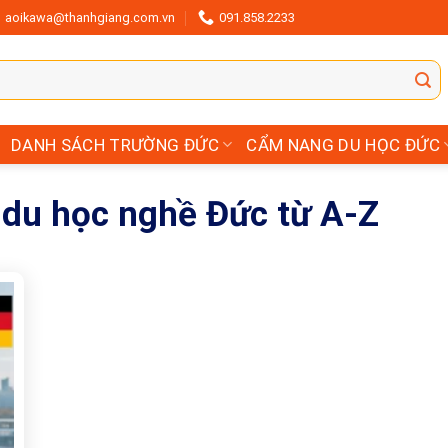
aoikawa@thanhgiang.com.vn
091.858.2233
DANH SÁCH TRƯỜNG ĐỨC
CẨM NANG DU HỌC ĐỨC
h du học nghề Đức từ A-Z