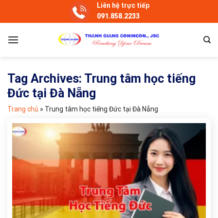
Skip
Liên hệ trực tiếp
091.858.2233
to
content
Tag Archives:
Trung tâm học tiếng
Đức tại Đà Nẵng
Trang chủ
»
Trung tâm học tiếng Đức tại Đà Nẵng