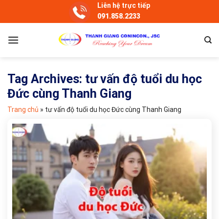
Skip
Liên hệ trực tiếp
091.858.2233
to
content
Tag Archives:
tư vấn độ tuổi du học
Đức cùng Thanh Giang
Trang chủ
»
tư vấn độ tuổi du học Đức cùng Thanh Giang