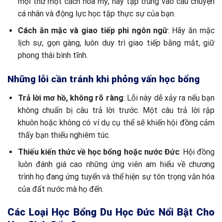
mọi thứ một cách hoa mỹ, hãy tập trung vào câu chuyện
cá nhân và động lực học tập thực sự của bạn.
Cách ăn mặc và giao tiếp phi ngôn ngữ
: Hãy ăn mặc
lịch sự, gọn gàng, luôn duy trì giao tiếp bằng mắt, giữ
phong thái bình tĩnh.
Những lỗi cần tránh khi phỏng vấn học bổng
Trả lời mơ hồ, không rõ ràng
: Lỗi này dễ xảy ra nếu bạn
không chuẩn bị câu trả lời trước. Một câu trả lời rập
khuôn hoặc không có ví dụ cụ thể sẽ khiến hội đồng cảm
thấy bạn thiếu nghiêm túc.
Thiếu kiến thức về học bổng hoặc nước Đức
: Hội đồng
luôn đánh giá cao những ứng viên am hiểu về chương
trình họ đang ứng tuyển và thể hiện sự tôn trọng văn hóa
của đất nước mà họ đến.
Các Loại Học Bổng Du Học Đức Nổi Bật Cho