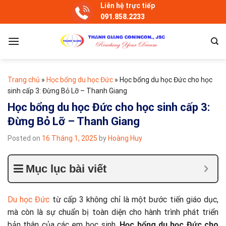
Skip
Liên hệ trực tiếp
091.858.2233
to
content
Trang chủ
»
Học bổng du học Đức
»
Học bổng du học Đức cho học
sinh cấp 3: Đừng Bỏ Lỡ – Thanh Giang
Học bổng du học Đức cho học sinh cấp 3:
Đừng Bỏ Lỡ – Thanh Giang
Posted on
16 Tháng 1, 2025
by
Hoàng Huy
Mục lục bài viết
Du học Đức
từ cấp 3 không chỉ là một bước tiến giáo dục,
mà còn là sự chuẩn bị toàn diện cho hành trình phát triển
bản thân của các em học sinh.
Học bổng du học Đức cho