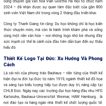
cùng chuyên gia văn hóa Viện Goethe Hà Nội tổ chức năm
2024 – đã nhận được sự quan tâm đặc biệt của gần 800
sinh viên Việt Nam chỉ trong vòng 2 tháng đầu triển khai.
Công ty Thanh Giang tin rằng: Du học không chỉ là học kiến
thức chuyên môn, mà còn là hành trình khám phá và sống
cùng một nền văn hóa – nơi những logo nhỏ bé nhưng đầy
sức mạnh có thể là cánh cửa đầu tiên dẫn bạn đến sự thấu
hiểu đó.
Thiết Kế Logo Tại Đức: Xu Hướng Và Phong
Cách
Là cái nôi của phong trào Bauhaus – nền tảng của thiết kế
hiện đại ra đời tại Đức từ năm 1919, ngành thiết kế đồ họa
và sáng tạo biểu tượng tiếp tục được duy trì, nâng cấp tại
CHLB Đức. Ngày nay, các trường đại học hàng đầu như HFG
Karlsruhe, Bauhaus-Universität Weimar, HAW Hamburg… là
nơi đào tạo ra hàng ngàn nhà thiết kế chất lượng quốc tế.