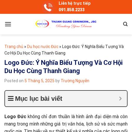
Skip
Liên hệ trực tiếp
091.858.2233
to
content
Trang chủ
»
Du học nước Đức
»
Logo Đức: Ý Nghĩa Biểu Tượng Và
Cơ Hội Du Học Cùng Thanh Giang
Logo Đức: Ý Nghĩa Biểu Tượng Và Cơ Hội
Du Học Cùng Thanh Giang
Posted on
5 Tháng 5, 2025
by
Trường Nguyễn
Mục lục bài viết
Logo Đức
không chỉ đơn thuần là hình ảnh đại diện mà còn
mang trong mình những giá trị văn hóa, lịch sử và sức mạnh
quốc gia. Tìm hiểu về sự thiết kế và ý nghĩa của các logo nổi