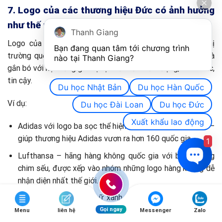
7. Logo của các thương hiệu Đức có ảnh hưởng
như thế nào đến thị trường toàn cầu?
Thanh Giang
Logo của thương hiệu Đức ảnh hưởng sâu rộng đến thị
Bạn đang quan tâm tới chương trình 
trường quốc tế nhờ tính biểu tượng mạnh, dễ nhận diện và
nào tại Thanh Giang? 
gắn bó với hệ thống giá trị cụ thể như: chất lượng, chính xác,
tin cậy.
Du học Nhật Bản
Du học Hàn Quốc
Ví dụ:
Du học Đài Loan
Du học Đức
Xuất khẩu lao động
Adidas với logo ba sọc thể hiện tốc độ và sự toàn diện –
giúp thương hiệu Adidas vươn ra hơn 160 quốc gia.
1
Lufthansa – hãng hàng không quốc gia với biểu tượng
chim sếu, được xếp vào nhóm những logo hàng không dễ
nhận diện nhất thế giới.
Siemens – với font chữ xanh điện tử – thể hiện sự tin
tưởng tuyệt đối trong khối ngành công nghiệp nặng, điện
Gọi ngay
Menu
liên hệ
Messenger
Zalo