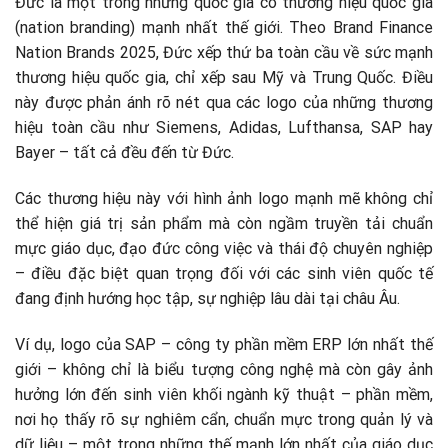
Đức là một trong những quốc gia có thương hiệu quốc gia
(nation branding) mạnh nhất thế giới. Theo Brand Finance
Nation Brands 2025, Đức xếp thứ ba toàn cầu về sức mạnh
thương hiệu quốc gia, chỉ xếp sau Mỹ và Trung Quốc. Điều
này được phản ánh rõ nét qua các logo của những thương
hiệu toàn cầu như Siemens, Adidas, Lufthansa, SAP hay
Bayer – tất cả đều đến từ Đức.
Các thương hiệu này với hình ảnh logo mạnh mẽ không chỉ
thể hiện giá trị sản phẩm mà còn ngầm truyền tải chuẩn
mực giáo dục, đạo đức công việc và thái độ chuyên nghiệp
– điều đặc biệt quan trọng đối với các sinh viên quốc tế
đang định hướng học tập, sự nghiệp lâu dài tại châu Âu.
Ví dụ, logo của SAP – công ty phần mềm ERP lớn nhất thế
giới – không chỉ là biểu tượng công nghệ mà còn gây ảnh
hưởng lớn đến sinh viên khối ngành kỹ thuật – phần mềm,
nơi họ thấy rõ sự nghiêm cẩn, chuẩn mực trong quản lý và
dữ liệu – một trong những thế mạnh lớn nhất của giáo dục