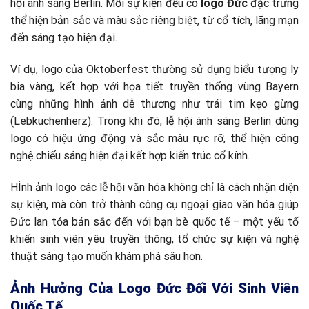
hội ánh sáng Berlin. Mỗi sự kiện đều có
logo Đức
đặc trưng
thể hiện bản sắc và màu sắc riêng biệt, từ cổ tích, lãng mạn
đến sáng tạo hiện đại.
Ví dụ, logo của Oktoberfest thường sử dụng biểu tượng ly
bia vàng, kết hợp với họa tiết truyền thống vùng Bayern
cùng những hình ảnh dễ thương như trái tim kẹo gừng
(Lebkuchenherz). Trong khi đó, lễ hội ánh sáng Berlin dùng
logo có hiệu ứng động và sắc màu rực rỡ, thể hiện công
nghệ chiếu sáng hiện đại kết hợp kiến trúc cổ kính.
HÌnh ảnh logo các lễ hội văn hóa không chỉ là cách nhận diện
sự kiện, mà còn trở thành công cụ ngoại giao văn hóa giúp
Đức lan tỏa bản sắc đến với bạn bè quốc tế – một yếu tố
khiến sinh viên yêu truyền thông, tổ chức sự kiện và nghệ
thuật sáng tạo muốn khám phá sâu hơn.
Ảnh Hưởng Của Logo Đức Đối Với Sinh Viên
Quốc Tế