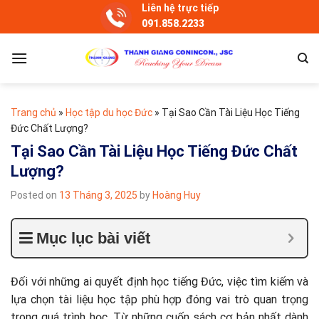
Skip
Liên hệ trực tiếp
091.858.2233
to
content
Trang chủ
»
Học tập du học Đức
»
Tại Sao Cần Tài Liệu Học Tiếng
Đức Chất Lượng?
Tại Sao Cần Tài Liệu Học Tiếng Đức Chất
Lượng?
Posted on
13 Tháng 3, 2025
by
Hoàng Huy
Mục lục bài viết
Đối với những ai quyết định học tiếng Đức, việc tìm kiếm và
lựa chọn tài liệu học tập phù hợp đóng vai trò quan trọng
trong quá trình học. Từ những cuốn sách cơ bản nhất dành