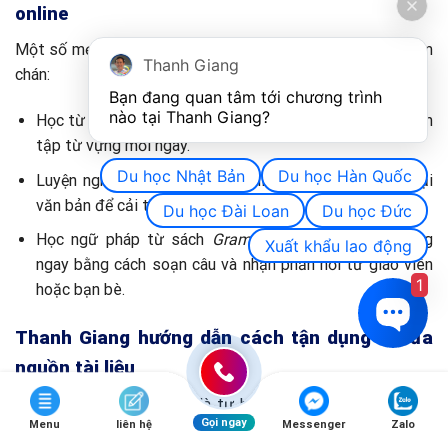
online
Một số mẹo kết hợp tài liệu giúp việc học trở nên bớt nhàm
Thanh Giang
chán:
Bạn đang quan tâm tới chương trình 
nào tại Thanh Giang? 
Học từ vựng trên sách giáo trình → Dùng app Anki để ôn
tập từ vựng mỗi ngày.
Du học Nhật Bản
Du học Hàn Quốc
Luyện nghe trên Deutsche Welle, Podcast → Chép lại
văn bản để cải thiện viết.
Du học Đài Loan
Du học Đức
Học ngữ pháp từ sách
Grammatik Aktiv
→ Vận dụng
Xuất khẩu lao động
ngay bằng cách soạn câu và nhận phản hồi từ giáo viên
1
hoặc bạn bè.
Thanh Giang hướng dẫn cách tận dụng tối đa
nguồn tài liệu
Học tiếng Đức không chỉ là tự học một cách cảm tính mà
Gọi ngay
Menu
liên hệ
Messenger
Zalo
cần có định hướng cụ thể.
Công ty Du học Thanh Giang