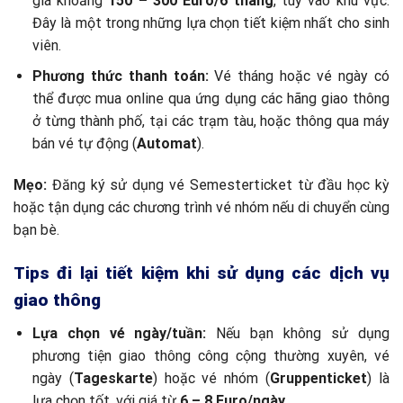
giá khoảng
150 – 300 Euro/6 tháng
, tùy vào khu vực.
Đây là một trong những lựa chọn tiết kiệm nhất cho sinh
viên.
Phương thức thanh toán:
Vé tháng hoặc vé ngày có
thể được mua online qua ứng dụng các hãng giao thông
ở từng thành phố, tại các trạm tàu, hoặc thông qua máy
bán vé tự động (
Automat
).
Mẹo:
Đăng ký sử dụng vé Semesterticket từ đầu học kỳ
hoặc tận dụng các chương trình vé nhóm nếu di chuyển cùng
bạn bè.
Tips đi lại tiết kiệm khi sử dụng các dịch vụ
giao thông
Lựa chọn vé ngày/tuần:
Nếu bạn không sử dụng
phương tiện giao thông công cộng thường xuyên, vé
ngày (
Tageskarte
) hoặc vé nhóm (
Gruppenticket
) là
lựa chọn tốt, với giá từ
6 – 8 Euro/ngày
.