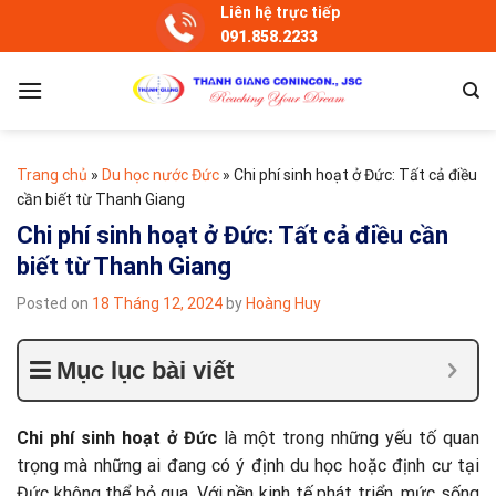
Skip
Liên hệ trực tiếp
091.858.2233
to
content
Trang chủ
»
Du học nước Đức
»
Chi phí sinh hoạt ở Đức: Tất cả điều
cần biết từ Thanh Giang
Chi phí sinh hoạt ở Đức: Tất cả điều cần
biết từ Thanh Giang
Posted on
18 Tháng 12, 2024
by
Hoàng Huy
Mục lục bài viết
Chi phí sinh hoạt ở Đức
là một trong những yếu tố quan
trọng mà những ai đang có ý định du học hoặc định cư tại
Đức không thể bỏ qua. Với nền kinh tế phát triển, mức sống