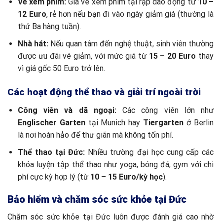
Vé xem phim:
Giá vé xem phim tại rạp dao động từ
10 –
12 Euro
, rẻ hơn nếu bạn đi vào ngày giảm giá (thường là
thứ Ba hàng tuần).
Nhà hát:
Nếu quan tâm đến nghệ thuật, sinh viên thường
được ưu đãi vé giảm, với mức giá từ
15 – 20 Euro
thay
vì giá gốc 50 Euro trở lên.
Các hoạt động thể thao và giải trí ngoài trời
Công viên và dã ngoại:
Các công viên lớn như
Englischer Garten
tại Munich hay
Tiergarten
ở Berlin
là nơi hoàn hảo để thư giãn mà không tốn phí.
Thể thao tại Đức:
Nhiều trường đại học cung cấp các
khóa luyện tập thể thao như yoga, bóng đá, gym với chi
phí cực kỳ hợp lý (từ
10 – 15 Euro/kỳ học
).
Bảo hiểm và chăm sóc sức khỏe tại Đức
Chăm sóc sức khỏe tại Đức luôn được đánh giá cao nhờ