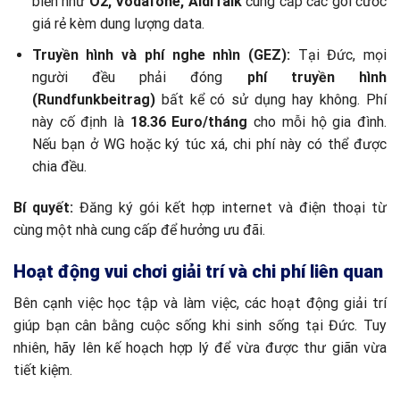
biến như
O2, Vodafone, AldiTalk
cung cấp các gói cước
giá rẻ kèm dung lượng data.
Truyền hình và phí nghe nhìn (GEZ):
Tại Đức, mọi
người đều phải đóng
phí truyền hình
(Rundfunkbeitrag)
bất kể có sử dụng hay không. Phí
này cố định là
18.36 Euro/tháng
cho mỗi hộ gia đình.
Nếu bạn ở WG hoặc ký túc xá, chi phí này có thể được
chia đều.
Bí quyết:
Đăng ký gói kết hợp internet và điện thoại từ
cùng một nhà cung cấp để hưởng ưu đãi.
Hoạt động vui chơi giải trí và chi phí liên quan
Bên cạnh việc học tập và làm việc, các hoạt động giải trí
giúp bạn cân bằng cuộc sống khi sinh sống tại Đức. Tuy
nhiên, hãy lên kế hoạch hợp lý để vừa được thư giãn vừa
tiết kiệm.