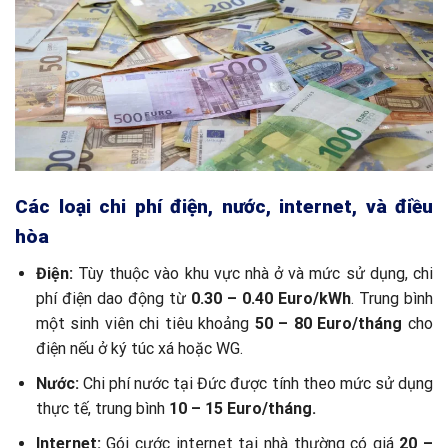
Các loại chi phí điện, nước, internet, và điều
hòa
Điện:
Tùy thuộc vào khu vực nhà ở và mức sử dụng, chi
phí điện dao động từ
0.30 – 0.40 Euro/kWh
. Trung bình
một sinh viên chi tiêu khoảng
50 – 80 Euro/tháng
cho
điện nếu ở ký túc xá hoặc WG.
Nước:
Chi phí nước tại Đức được tính theo mức sử dụng
thực tế, trung bình
10 – 15 Euro/tháng.
Internet:
Gói cước internet tại nhà thường có giá
20 –