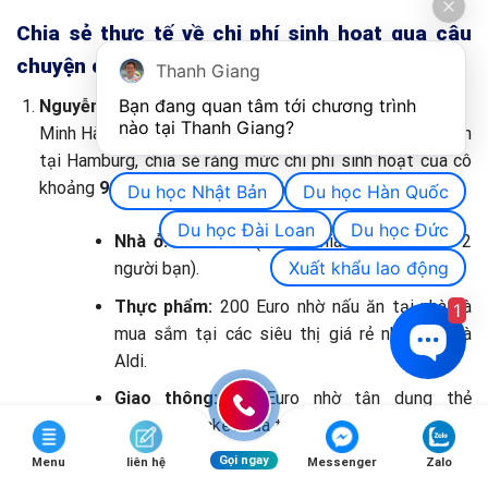
Chia sẻ thực tế về chi phí sinh hoạt qua câu
chuyện cá nhân
Thanh Giang
Bạn đang quan tâm tới chương trình 
Nguyễn Minh Hà – Du học sinh tại Hamburg:
nào tại Thanh Giang? 
Minh Hà, một sinh viên chuyên ngành Quản trị kinh doanh
tại Hamburg, chia sẻ rằng mức chi phí sinh hoạt của cô
khoảng
900 Euro/tháng
, bao gồm:
Du học Nhật Bản
Du học Hàn Quốc
Du học Đài Loan
Du học Đức
Nhà ở:
350 Euro (ở WG chia sẻ phòng với 2
Xuất khẩu lao động
người bạn).
Thực phẩm:
200 Euro nhờ nấu ăn tại nhà và
1
mua sắm tại các siêu thị giá rẻ như Lidl và
Aldi.
Giao thông:
45 Euro nhờ tận dụng thẻ
Semesterticket của trường.
Gọi ngay
Giải trí:
Ít tốn kém nhờ tham gia các câu lạc
Menu
liên hệ
Messenger
Zalo