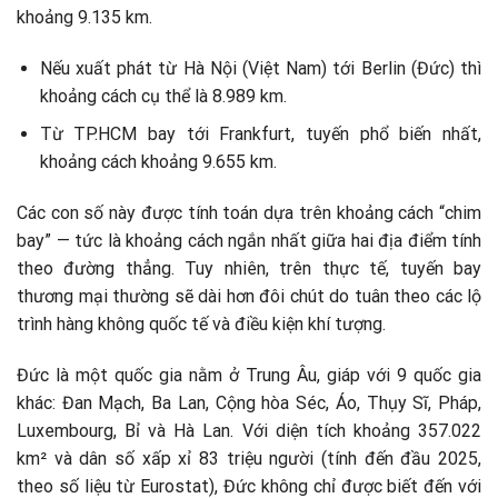
khoảng 9.135 km.
Nếu xuất phát từ Hà Nội (Việt Nam) tới Berlin (Đức) thì
khoảng cách cụ thể là 8.989 km.
Từ TP.HCM bay tới Frankfurt, tuyến phổ biến nhất,
khoảng cách khoảng 9.655 km.
Các con số này được tính toán dựa trên khoảng cách “chim
bay” — tức là khoảng cách ngắn nhất giữa hai địa điểm tính
theo đường thẳng. Tuy nhiên, trên thực tế, tuyến bay
thương mại thường sẽ dài hơn đôi chút do tuân theo các lộ
trình hàng không quốc tế và điều kiện khí tượng.
Đức là một quốc gia nằm ở Trung Âu, giáp với 9 quốc gia
khác: Đan Mạch, Ba Lan, Cộng hòa Séc, Áo, Thụy Sĩ, Pháp,
Luxembourg, Bỉ và Hà Lan. Với diện tích khoảng 357.022
km² và dân số xấp xỉ 83 triệu người (tính đến đầu 2025,
theo số liệu từ Eurostat), Đức không chỉ được biết đến với