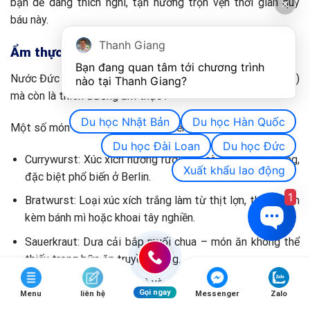
bạn dễ dàng thích nghi, tận hưởng trọn vẹn thời gian quý
báu này.
Thanh Giang
Ẩm thực và các món ăn đặc trưng của Đức
Bạn đang quan tâm tới chương trình 
Nước Đức không chỉ nổi tiếng với xúc xích (Wurst), bia (Bier)
nào tại Thanh Giang? 
mà còn là thiên đường ẩm thực .
Du học Nhật Bản
Du học Hàn Quốc
Một số món ăn truyền thống nổi tiếng:
Du học Đài Loan
Du học Đức
Currywurst: Xúc xích nướng rưới sốt cà ri cay đặc trưng,
Xuất khẩu lao động
đặc biệt phổ biến ở Berlin.
1
Bratwurst: Loại xúc xích trắng làm từ thịt lợn, thịt bê, ăn
kèm bánh mì hoặc khoai tây nghiền.
Sauerkraut: Dưa cải bắp muối chua – món ăn không thể
thiếu trong bữa ăn truyền thống.
Pretzel (Brezel): Bánh mì vòng đặc trưng của miền Nam
Gọi ngay
Menu
liên hệ
Messenger
Zalo
nước Đức.