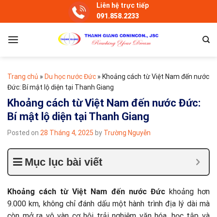
Skip
Liên hệ trực tiếp
091.858.2233
to
content
Trang chủ
»
Du học nước Đức
»
Khoảng cách từ Việt Nam đến nước
Đức: Bí mật lộ diện tại Thanh Giang
Khoảng cách từ Việt Nam đến nước Đức:
Bí mật lộ diện tại Thanh Giang
Posted on
28 Tháng 4, 2025
by
Trường Nguyễn
Mục lục bài viết
Khoảng cách từ Việt Nam đến nước Đức
khoảng hơn
9.000 km, không chỉ đánh dấu một hành trình địa lý dài mà
còn mở ra vô vàn cơ hội trải nghiệm văn hóa, học tập và