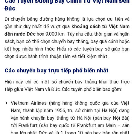
Các Tuyến Đường Bay Chính Từ Việt Nam Đến
Đức
Di chuyển bằng đường hàng không là lựa chọn ưu tiên và
gần như duy nhất để vượt qua
khoảng cách từ Việt Nam
đến nước Đức
hơn 9.000 km. Tùy nhu cầu, thời gian và ngân
sách, bạn có thể chọn chuyến bay thẳng, bay quá cảnh hoặc
kết hợp nhiều hình thức. Hiểu rõ các tuyến bay sẽ giúp bạn
chọn được hành trình thuận tiện và tiết kiệm nhất.
Các chuyến bay trực tiếp phổ biến nhất
Hiện nay, chỉ có một số chuyến bay thẳng khai thác trực
tiếp giữa Việt Nam và Đức. Các tuyến phổ biến bao gồm:
Vietnam Airlines (hãng hàng không quốc gia của Việt
Nam, thành lập năm 1956, trụ sở chính tại Hà Nội) đang
vận hành chuyến bay thẳng từ Hà Nội (sân bay Nội Bài)
tới Frankfurt (sân bay quốc tế Frankfurt am Main – sân
bay lớn nhất Đức và là 1 trong 10 sân bay bận rộn nhất